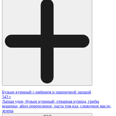
Бульон куриный с имбирем и пшеничной лапшой
543 г
Лапша удон, бульон куриный, отварная курица, грибы
вешенки, яйцо перепелиное, паста том кха, сливочное масло,
зелень